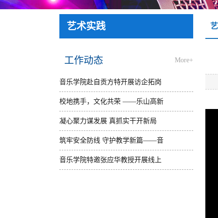
艺术实践
艺
工作动态
More+
音乐学院赴自贡方特开展访企拓岗
活动并看望实习学生
校地携手，文化共荣 ——乐山高新
[2026年03月20日]
区与乐山师院共绘春夏艺术节蓝图
凝心聚力谋发展 真抓实干开新局
[2026年03月18日]
——音乐学院召开2026年春季学期
筑牢安全防线 守护教学新篇——音
教职工大会
乐学院开展2026年春季开学前实验
音乐学院特邀张应华教授开展线上
[2026年03月02日]
室专项检查
专题讲座
[2026年03月02日]
[2026年01月23日]