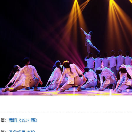
一篇：
舞蹈《1937·殇》