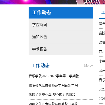
工作动态
工
音乐
学院新闻
我
通知公告
温
学术报告
四
李
工作动态
More+
音
音乐学院2026-2027学年第一学期教
音
材选用计划公示
我院带队赴成都师范学院音乐学院
​2
[2026年07月21日]
开展专业建设交流活动
温情护航毕业季 凝心聚力启新程
​2
[2026年07月02日]
——音乐学院开展毕业生系列主题
四川文化艺术学院莅临我院开展校