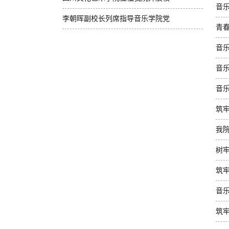
音
教育活动
际交流座谈
李朝晖副校长列席指导音乐学院党
青
[2026年06月18日]
[2026年06月04日]
政联席会
音
[2026年06月04日]
音乐
音
筑
我
树
学
筑
音
筑