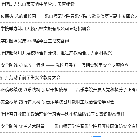
乐学院助力乐山市实验中学管乐 美育建设
春传薪火 艺韵润校园——乐山师范学院音乐学院应邀参演草堂高中五四文
乐学院举办沐川天籁云栖文旅有限公司专场招聘会
学院圆满完成2026届毕业生论文答辩
乐学院赴沐川开展校地合作洽谈，推进产教融合助力乡村振兴
牢安全防线 护航五一假期 —— 我院开展五一假期实验室安全专项检查
院召开劳动节前学生安全教育大会
牢正确政绩观 以乐践初心 以干担使命——音乐学院开展入党积极分子正确
习会
牢安全根基 践行育人初心 音乐学院召开教职工政治理论学习会
乐学院召开教职工政治理论学习会—筑牢纪律防线压实意识形态责任
牢安全防线 守护艺术殿堂 ——乐山师范学院音乐学院开展校园消防安全专