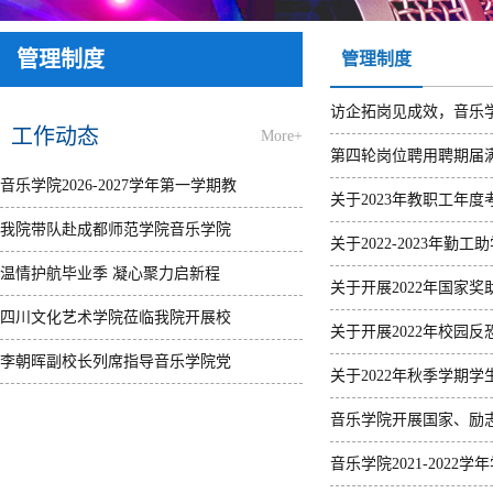
管理制度
管理制度
访企拓岗见成效，音乐
工作动态
More+
第四轮岗位聘用聘期届
音乐学院2026-2027学年第一学期教
关于2023年教职工年
材选用计划公示
我院带队赴成都师范学院音乐学院
关于2022-2023年勤
[2026年07月21日]
开展专业建设交流活动
温情护航毕业季 凝心聚力启新程
关于开展2022年国家
[2026年07月02日]
——音乐学院开展毕业生系列主题
四川文化艺术学院莅临我院开展校
关于开展2022年校园
教育活动
际交流座谈
李朝晖副校长列席指导音乐学院党
关于2022年秋季学期
[2026年06月18日]
[2026年06月04日]
政联席会
音乐学院开展国家、励
[2026年06月04日]
音乐学院2021-202