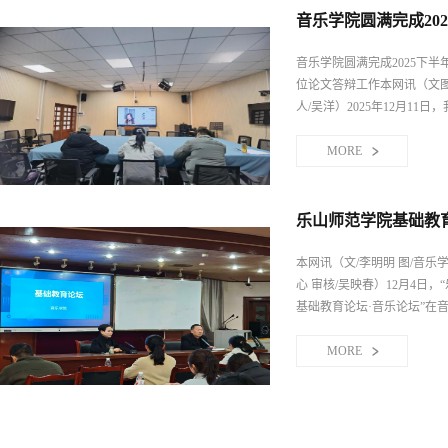
副院长吴洋、吴映春简要介绍学院发展历程、...
音乐学院圆满完成202
音乐学院圆满完成2025下半
位论文答辩工作本网讯（文图
人/吴洋）2025年12月11
开展了2025下半年继续教育
工作。此次答辩是检验毕业
MORE
力与实践创新水平的重要环
深化教育教学改革、提升人
关键举措。学院领导高度重
乐山师范学院基础教
项工作小组，从前期筹备到
定了详细方案，确保答辩工
本网讯（文/李明明 图/音乐
专业严谨。本次答辩采用线上形
心 审核/吴映春）12月4日，
基础教育论坛·音乐论坛”在
室成功举办。本次论坛特邀
教育科学研究与教育培训中
MORE
兰老师担任主讲嘉宾，围绕
学中的经典课例，为学院师
以“从课例出发：挖掘教学亮
能力”为主题的专题讲座。论