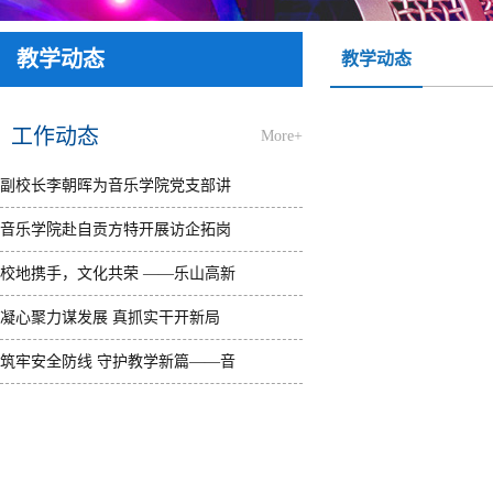
教学动态
教学动态
工作动态
More+
副校长李朝晖为音乐学院党支部讲
授党课并参加学生座谈会
音乐学院赴自贡方特开展访企拓岗
[2026年03月25日]
活动并看望实习学生
校地携手，文化共荣 ——乐山高新
[2026年03月20日]
区与乐山师院共绘春夏艺术节蓝图
凝心聚力谋发展 真抓实干开新局
[2026年03月18日]
——音乐学院召开2026年春季学期
筑牢安全防线 守护教学新篇——音
教职工大会
乐学院开展2026年春季开学前实验
[2026年03月02日]
室专项检查
[2026年03月02日]